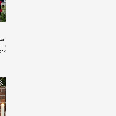
er-
 im
ank