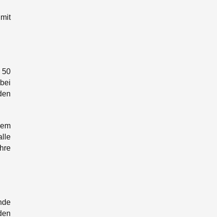
mit
 50
bei
den
dem
lle
hre
nde
den