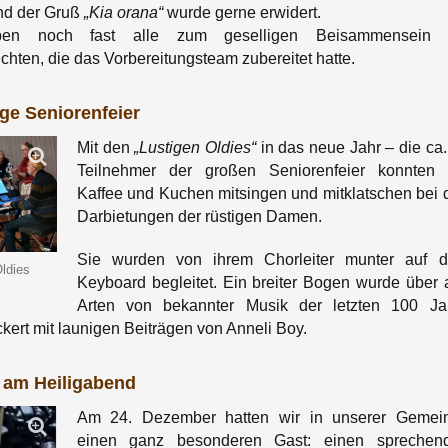
nd der Gruß
„Kia orana“
wurde gerne erwidert.
eben noch fast alle zum geselligen Beisammensein 
chten, die das Vorbereitungsteam zubereitet hatte.
ige Seniorenfeier
Mit den
„Lustigen Oldies“
in das neue Jahr – die ca.
Teilnehmer der großen Seniorenfeier konnten 
Kaffee und Kuchen mitsingen und mitklatschen bei 
Darbietungen der rüstigen Damen.
Sie wurden von ihrem Chorleiter munter auf 
ldies
Keyboard begleitet. Ein breiter Bogen wurde über a
Arten von bekannter Musik der letzten 100 Ja
kert mit launigen Beiträgen von Anneli Boy.
 am Heiligabend
Am 24. Dezember hatten wir in unserer Gemei
einen ganz besonderen Gast: einen sprechen