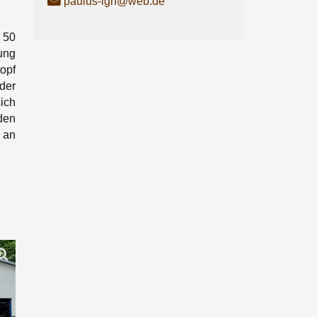
paulus-lgh@web.de
 50
ung
topf
der
ich
den
 an