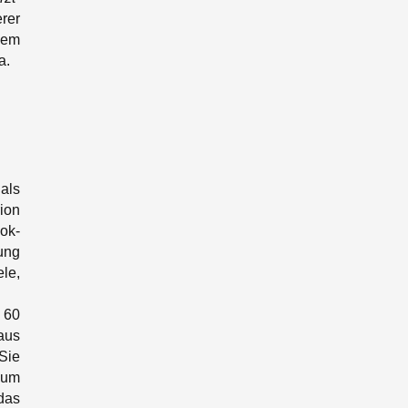
rer
gem
a.
als
ion
ok-
ung
le,
 60
aus
Sie
zum
das