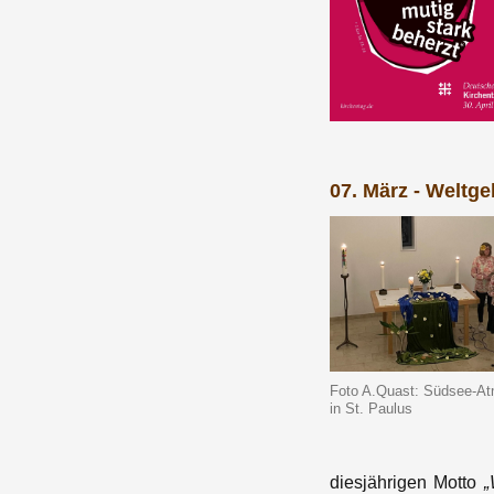
07. März - Weltge
Foto A.Quast: Südsee-A
in St. Paulus
diesjährigen Motto
„