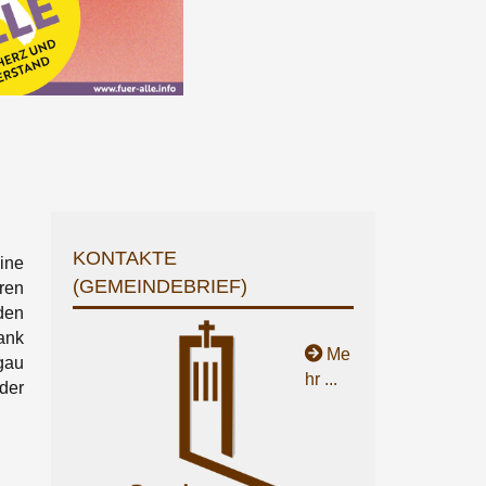
KONTAKTE
ine
(GEMEINDEBRIEF)
ren
den
ank
Me
gau
hr ...
der