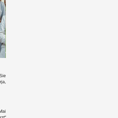
Sie
ja,
Mai
rzt“